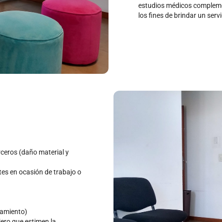
estudios médicos compleme
los fines de brindar un serv
rceros (daño material y
tes en ocasión de trabajo o
tamiento)
iero que estimen la