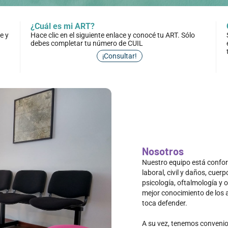
¿Cuál es mi ART?
e y
Hace clic en el siguiente enlace y conocé tu ART. Sólo
debes completar tu número de CUIL
¡Consultar!
Nosotros
Nuestro equipo está confo
laboral, civil y daños, cuer
psicología, oftalmología y 
mejor conocimiento de los 
toca defender.
A su vez, tenemos convenio