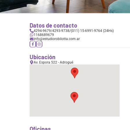
Datos de contacto
4294-9679
/
4293-9738
/
(011) 15-6991-9764 (24Hs)
1168689679
info@estudiorobilotta.com.ar
Ubicación
Av. Espora 522 - Adrogué
Oficinas