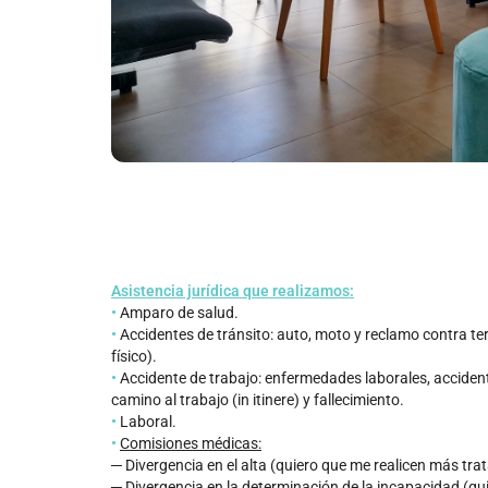
Asistencia jurídica que realizamos:
•
Amparo de salud.
•
Accidentes de tránsito: auto, moto y reclamo contra te
físico).
•
Accidente de trabajo: enfermedades laborales, acciden
camino al trabajo (in itinere) y fallecimiento.
•
Laboral.
•
Comisiones médicas:
─ Divergencia en el alta (quiero que me realicen más tra
─ Divergencia en la determinación de la incapacidad (qu