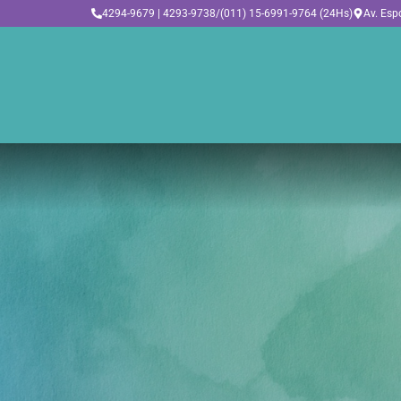
4294-9679 | 4293-9738
/
(011) 15-6991-9764 (24Hs)
Av. Esp