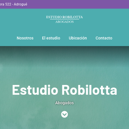
ora 522 - Adrogué
Nosotros
El estudio
Ubicación
Contacto
Estudio Robilotta
Estudio Robilotta
Estudio Robilotta
Abogados
Abogados
Abogados